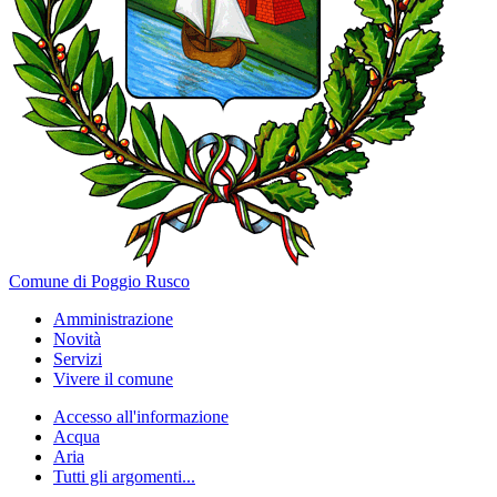
Comune di Poggio Rusco
Amministrazione
Novità
Servizi
Vivere il comune
Accesso all'informazione
Acqua
Aria
Tutti gli argomenti...