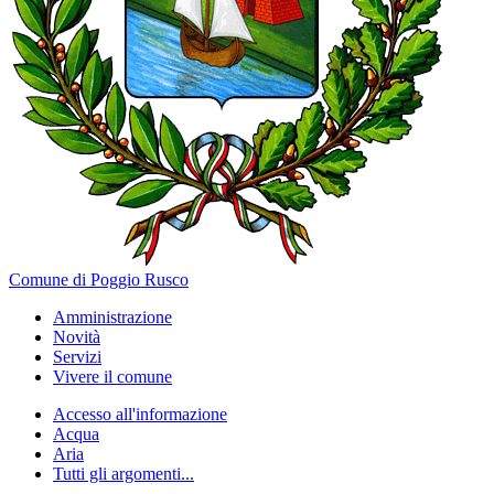
Comune di Poggio Rusco
Amministrazione
Novità
Servizi
Vivere il comune
Accesso all'informazione
Acqua
Aria
Tutti gli argomenti...