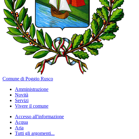
Comune di Poggio Rusco
Amministrazione
Novità
Servizi
Vivere il comune
Accesso all'informazione
Acqua
Aria
Tutti gli argomenti...