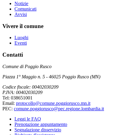
Notizie
Comunicati
Avvisi
Vivere il comune
Luoghi
Eventi
Contatti
Comune di Poggio Rusco
Piazza 1° Maggio n. 5 - 46025 Poggio Rusco (MN)
Codice fiscale: 00402030209
P.IVA: 00402030209
Tel: 038651001
Email:
protocollo@comune.poggiorusco.mn.it
PEC:
comune.poggiorusco@pec.regione.lombardia.it
Leggi le FAQ
Prenotazione appuntamento
Segnalazione disservizio