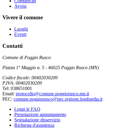
Comunicati
Avvisi
Vivere il comune
Luoghi
Eventi
Contatti
Comune di Poggio Rusco
Piazza 1° Maggio n. 5 - 46025 Poggio Rusco (MN)
Codice fiscale: 00402030209
P.IVA: 00402030209
Tel: 038651001
Email:
protocollo@comune.poggiorusco.mn.it
PEC:
comune.poggiorusco@pec.regione.lombardia.it
Leggi le FAQ
Prenotazione appuntamento
Segnalazione disservizio
Richiesta d'assistenza