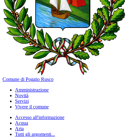
Comune di Poggio Rusco
Amministrazione
Novità
Servizi
Vivere il comune
Accesso all'informazione
Acqua
Aria
Tutti gli argomenti...