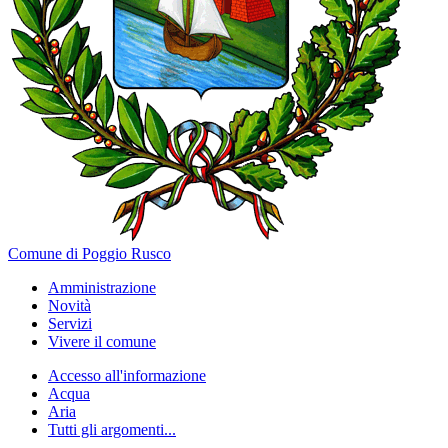
Comune di Poggio Rusco
Amministrazione
Novità
Servizi
Vivere il comune
Accesso all'informazione
Acqua
Aria
Tutti gli argomenti...