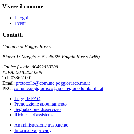
Vivere il comune
Luoghi
Eventi
Contatti
Comune di Poggio Rusco
Piazza 1° Maggio n. 5 - 46025 Poggio Rusco (MN)
Codice fiscale: 00402030209
P.IVA: 00402030209
Tel: 038651001
Email:
protocollo@comune.poggiorusco.mn.it
PEC:
comune.poggiorusco@pec.regione.lombardia.it
Leggi le FAQ
Prenotazione appuntamento
Segnalazione disservizio
Richiesta d'assistenza
Amministrazione trasparente
Informativa privacy