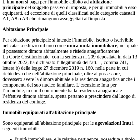
L'Imu
non
si paga per l'immobile adibito ad
abitazione
principale
del soggetto passivo di imposta, e per gli immobili a esso
equiparati, ad eccezione di quelli classificati nelle categorie catastali
A1, A8 o A9 che rimangono assoggettati all'imposta.
Abitazione Principale
Per abitazione principale si intende l’immobile, iscritto o iscrivibile
nel catasto edilizio urbano come
unica unità immobiliare
, nel quale
il possessore dimora abitualmente e risiede anagraficamente.
La Corte Costituzionale, con la sentenza n. 209 depositata in data 13
ottobre 2022, ha dichiarato l’illegittimità dell’art. 1, comma 741,
lettera b) della legge 27 dicembre 2019 n. 160, nella parte in cui
richiedeva che nell’abitazione principale, oltre al possessore,
dovessero avere la dimora abituale e la residenza anagrafica anche i
componenti del suo nucleo familiare. L’esenzione Imu per
l’immobile, in cui il contribuente ha la residenza anagrafica e
l’effettiva dimora abituale, spetta pertanto a prescindere dal luogo di
residenza del coniuge.
Immobili equiparati all'abitazione principale
Sono equiparati all’abitazione principale per le
agevolazioni Imu
i
seguenti immobili:
l'unità immobiliare, e le relative pertinenze, posseduta a titolo