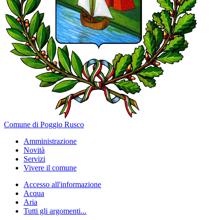
Comune di Poggio Rusco
Amministrazione
Novità
Servizi
Vivere il comune
Accesso all'informazione
Acqua
Aria
Tutti gli argomenti...