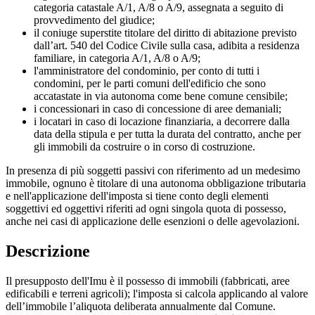
categoria catastale A/1, A/8 o A/9, assegnata a seguito di
provvedimento del giudice;
il coniuge superstite titolare del diritto di abitazione previsto
dall’art. 540 del Codice Civile sulla casa, adibita a residenza
familiare, in categoria A/1, A/8 o A/9;
l'amministratore del condominio, per conto di tutti i
condomini, per le parti comuni dell'edificio che sono
accatastate in via autonoma come bene comune censibile;
i concessionari in caso di concessione di aree demaniali;
i locatari in caso di locazione finanziaria, a decorrere dalla
data della stipula e per tutta la durata del contratto, anche per
gli immobili da costruire o in corso di costruzione.
In presenza di più soggetti passivi con riferimento ad un medesimo
immobile, ognuno è titolare di una autonoma obbligazione tributaria
e nell'applicazione dell'imposta si tiene conto degli elementi
soggettivi ed oggettivi riferiti ad ogni singola quota di possesso,
anche nei casi di applicazione delle esenzioni o delle agevolazioni.
Descrizione
Il presupposto dell'Imu è il possesso di immobili (fabbricati, aree
edificabili e terreni agricoli); l'imposta si calcola applicando al valore
dell’immobile l’aliquota deliberata annualmente dal Comune.