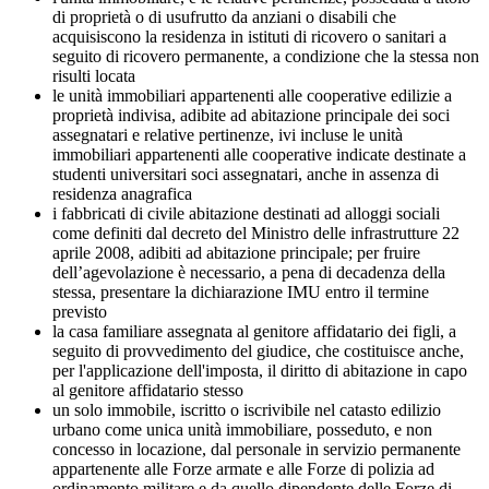
di proprietà o di usufrutto da anziani o disabili che
acquisiscono la residenza in istituti di ricovero o sanitari a
seguito di ricovero permanente, a condizione che la stessa non
risulti locata
le unità immobiliari appartenenti alle cooperative edilizie a
proprietà indivisa, adibite ad abitazione principale dei soci
assegnatari e relative pertinenze, ivi incluse le unità
immobiliari appartenenti alle cooperative indicate destinate a
studenti universitari soci assegnatari, anche in assenza di
residenza anagrafica
i fabbricati di civile abitazione destinati ad alloggi sociali
come definiti dal decreto del Ministro delle infrastrutture 22
aprile 2008, adibiti ad abitazione principale; per fruire
dell’agevolazione è necessario, a pena di decadenza della
stessa, presentare la dichiarazione IMU entro il termine
previsto
la casa familiare assegnata al genitore affidatario dei figli, a
seguito di provvedimento del giudice, che costituisce anche,
per l'applicazione dell'imposta, il diritto di abitazione in capo
al genitore affidatario stesso
un solo immobile, iscritto o iscrivibile nel catasto edilizio
urbano come unica unità immobiliare, posseduto, e non
concesso in locazione, dal personale in servizio permanente
appartenente alle Forze armate e alle Forze di polizia ad
ordinamento militare e da quello dipendente delle Forze di