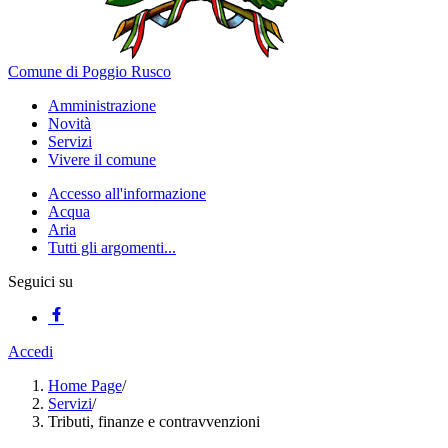
Comune di Poggio Rusco
Amministrazione
Novità
Servizi
Vivere il comune
Accesso all'informazione
Acqua
Aria
Tutti gli argomenti...
Seguici su
Accedi
Home Page
/
Servizi
/
Tributi, finanze e contravvenzioni