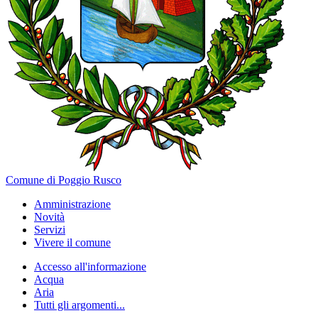
Comune di Poggio Rusco
Amministrazione
Novità
Servizi
Vivere il comune
Accesso all'informazione
Acqua
Aria
Tutti gli argomenti...