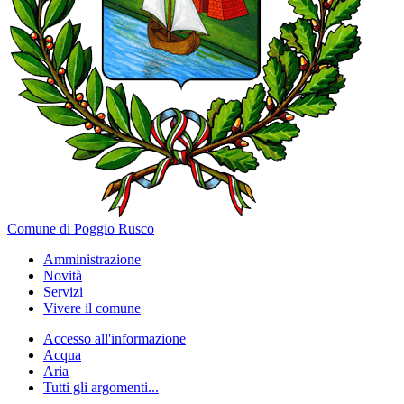
Comune di Poggio Rusco
Amministrazione
Novità
Servizi
Vivere il comune
Accesso all'informazione
Acqua
Aria
Tutti gli argomenti...